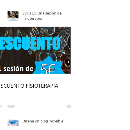
SORTEO Una sesión de
fisioterapia
DESCUENTO FISIOTERAPIA
es
s
SCUENTO FISIOTERAPIA
Escribe en tu blog desde tu
sitio web o móvil
Diseña un blog increíble