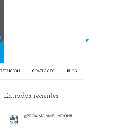
LLAMANOS HOY MISMO
​66​0-765-252​​
​Y EMPIEZA A MEJORAR TU SALUD
UTRICIÓN
CONTACTO
BLOG
Entradas recientes
¡¡¡PRÓXIMA AMPLIACIÓN!!!