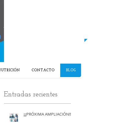
LLAMANOS HOY MISMO
​66​0-765-252​​
​Y EMPIEZA A MEJORAR TU SALUD
UTRICIÓN
CONTACTO
BLOG
Entradas recientes
¡¡¡PRÓXIMA AMPLIACIÓN!!!