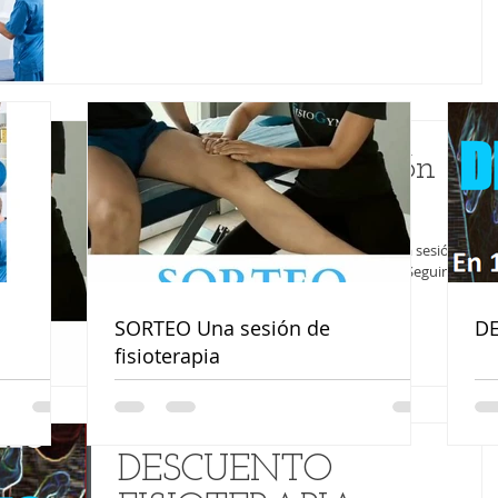
SORTEO Una sesión de
fisioterapia
SORTEO EN INSTAGRAM! ¿Quieres ganar una sesión de
fisioterapia con nosotros? Solo tienes que: -Seguirnos en
Instagram @fisiogymtenerife...
SORTEO Una sesión de
DE
fisioterapia
DESCUENTO