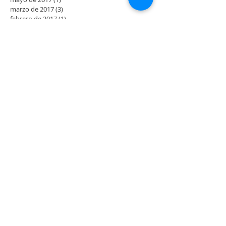
marzo de 2017
(3)
3 entradas
febrero de 2017
(1)
1 entrada
diciembre de 2016
(1)
1 entrada
octubre de 2016
(2)
2 entradas
septiembre de 2016
(3)
3 entradas
agosto de 2016
(3)
3 entradas
julio de 2016
(5)
5 entradas
junio de 2016
(4)
4 entradas
mayo de 2016
(2)
2 entradas
abril de 2016
(2)
2 entradas
Buscar por tags
No hay etiquetas aún.
Síguenos