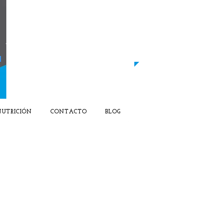
LLAMANOS HOY MISMO
​66​0-765-252​​
​Y EMPIEZA A MEJORAR TU SALUD
UTRICIÓN
CONTACTO
BLOG