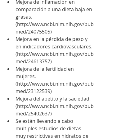
Mejora de inflamación en 
comparación a una dieta baja en 
grasas. 
(http://www.ncbi.nlm.nih.gov/pub
med/24075505)  
Mejora en la pérdida de peso y 
en indicadores cardiovasculares. 
(http://www.ncbi.nlm.nih.gov/pub
med/24613757)  
Mejora de la fertilidad en 
mujeres. 
(http://www.ncbi.nlm.nih.gov/pub
med/23122539)  
Mejora del apetito y la saciedad. 
(http://www.ncbi.nlm.nih.gov/pub
med/25402637)  
Se están llevando a cabo 
múltiples estudios de dietas 
muy restrictivas en hidratos de 